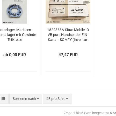
otorlager, Markisen-
1822368A-Situo Mobile IO
ersallager mit Gewinde-
VB pure Handsender EIN-
Teilkreise
Kanal - SOMFY (Inventur-
Verkauf) bitte
Artikelbeschreibung lesen !!
ab 0,00 EUR
47,47 EUR
Sortieren nach
48 pro Seite
Zeige
1
bis
6
(von insgesamt
6
Ar