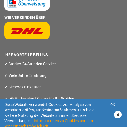
WIR VERSENDEN ÜBER
IHRE VORTEILE BEI UNS
✔ Starker 24 Stunden Service !
✔ Viele Jahre Erfahrung !
✔ Sicheres Einkaufen !
✔ Wir finden eine Lösung für Ihr Problem !
Diese Website verwendet Cookies zur Analyse von
OK
Websitezugriffen/Marketingmaßnahmen. Durch die
weitere Nutzung der Website stimmen Sie dieser
Verwendung zu.
Informationen zu Cookies und Ihre
Webshop
by Gambio.de © 2019
Widerspruchsmöglichkeit
.