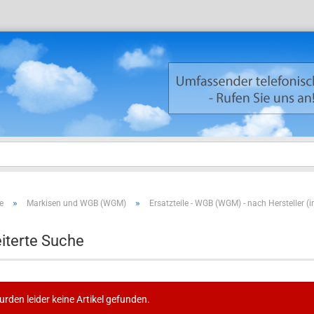
»
»
e
Markisen und WGB (WGM)
Ersatzteile - WGB (WGM) - nach Hersteller (i
Neuku
Passw
iterte Suche
urden leider keine Artikel gefunden.