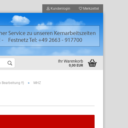
Kundenlogin
Merkzettel
Ihr Warenkorb
0,00 EUR
»
n Bearbeitung !!)
MHZ
nden Registrierung
ort vergessen?