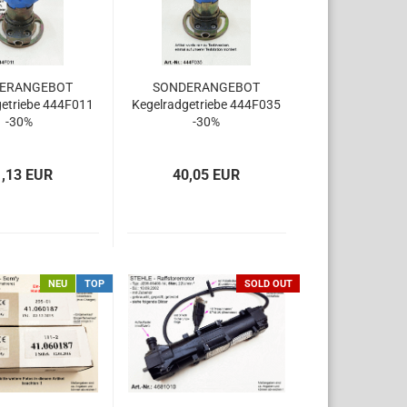
ERANGEBOT
SONDERANGEBOT
getriebe 444F011
Kegelradgetriebe 444F035
-30%
-30%
1,13 EUR
40,05 EUR
NEU
TOP
SOLD OUT