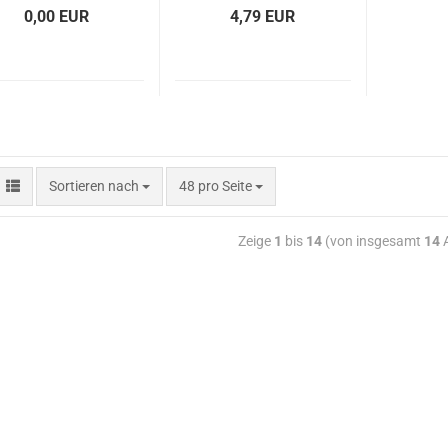
0,00 EUR
4,79 EUR
Sortieren nach
48 pro Seite
Zeige
1
bis
14
(von insgesamt
14
A