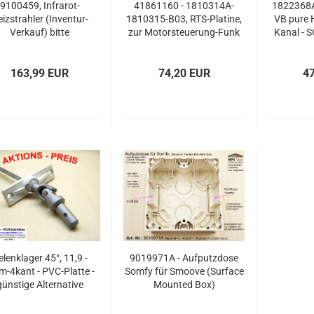
9100459, Infrarot-
41861160 - 1810314A-
1822368A
izstrahler (Inventur-
1810315-B03, RTS-Platine,
VB pure 
Verkauf) bitte
zur Motorsteuerung-Funk
Kanal - 
kelbeschreibung lesen !!
(Inventur-Verkauf) bitte
Ver
Artikelbeschreibung lesen !!
Artikelbes
163,99 EUR
74,20 EUR
4
lenklager 45°, 11,9 -
9019971A - Aufputzdose
-4kant - PVC-Platte -
Somfy für Smoove (Surface
günstige Alternative
Mounted Box)