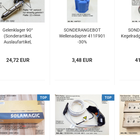
Gelenklager 90°
SONDERANGEBOT
SOND
(Sonderartikel,
Wellenadapter 411F901
Kegelrad
Auslaufartikel,
-30%
Sonderanfertigung)
24,72 EUR
3,48 EUR
4
TOP
TOP