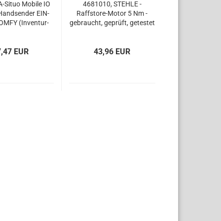
-Situo Mobile IO
4681010, STEHLE -
Handsender EIN-
Raffstore-Motor 5 Nm -
SOMFY (Inventur-
gebraucht, geprüft, getestet
kauf) bitte
chreibung lesen !!
7,47 EUR
43,96 EUR