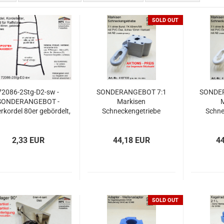
SOLD OUT
72086-2Stg-D2-sw -
SONDERANGEBOT 7:1
SONDE
SONDERANGEBOT -
Markisen
M
erkordel 80er gebördelt,
Schneckengetriebe
Schne
hwarz - METERWARE
416F156
2,33 EUR
44,18 EUR
4
SOLD OUT