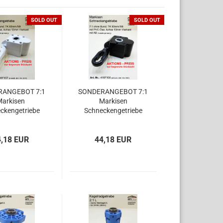
SOLD OUT
SOLD OUT
RANGEBOT 7:1
SONDERANGEBOT 7:1
arkisen
Markisen
ckengetriebe
Schneckengetriebe
416F157
416F158
4,18 EUR
44,18 EUR