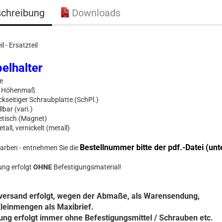
chreibung
Downloads
il - Ersatzteil
elhalter
se
es Höhenmaß
ückseitiger Schraubplatte (SchPl.)
llbar (vari.)
etisch (Magnet)
tall, vernickelt (metall)
Bestellnummer bitte der pdf.-Datei (un
 Farben - entnehmen Sie die
rung erfolgt
OHNE
Befestigungsmaterial!
lversand erfolgt, wegen der Abmaße, als Warensendung,
leinmengen als Maxibrief.
ung erfolgt immer ohne Befestigungsmittel / Schrauben etc.