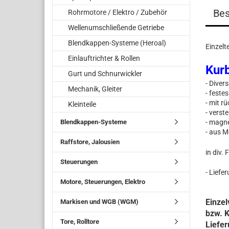
Bes
Rohrmotore / Elektro / Zubehör
Wellenumschließende Getriebe
Blendkappen-Systeme (Heroal)
Einzelte
Einlauftrichter & Rollen
Kurb
Gurt und Schnurwickler
- Diver
Mechanik, Gleiter
- fest
- mit r
Kleinteile
- verste
Blendkappen-Systeme
- magn
- aus Me
Raffstore, Jalousien
in div.
Steuerungen
- Liefe
Motore, Steuerungen, Elektro
Einze
Markisen und WGB (WGM)
bzw. K
Tore, Rolltore
Liefer