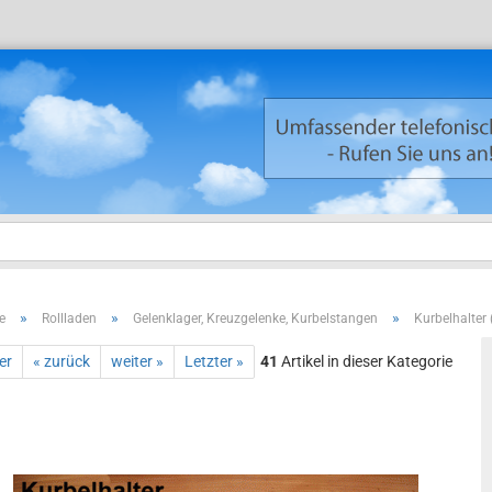
»
»
»
e
Rollladen
Gelenklager, Kreuzgelenke, Kurbelstangen
Kurbelhalter
Neuku
er
« zurück
weiter »
Letzter »
41
Artikel in dieser Kategorie
Passw