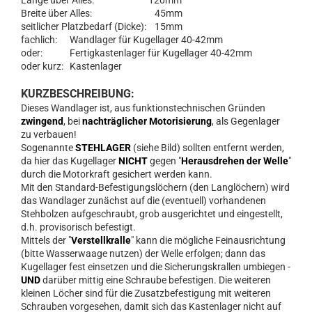
Länge über Alles: 120mm
Breite über Alles: 45mm
seitlicher Platzbedarf (Dicke): 15mm
fachlich: Wandlager für Kugellager 40-42mm
oder: Fertigkastenlager für Kugellager 40-42mm
oder kurz: Kastenlager
KURZBESCHREIBUNG:
Dieses Wandlager ist, aus funktionstechnischen Gründen
zwingend
, bei
nachträglicher Motorisierung
, als Gegenlager
zu verbauen!
Sogenannte
STEHLAGER
(siehe Bild) sollten entfernt werden,
da hier das Kugellager
NICHT
gegen "
Herausdrehen der Welle
"
durch die Motorkraft gesichert werden kann.
Mit den Standard-Befestigungslöchern (den Langlöchern) wird
das Wandlager zunächst auf die (eventuell) vorhandenen
Stehbolzen aufgeschraubt, grob ausgerichtet und eingestellt,
d.h. provisorisch befestigt.
Mittels der "
Verstellkralle
" kann die mögliche Feinausrichtung
(bitte Wasserwaage nutzen) der Welle erfolgen; dann das
Kugellager fest einsetzen und die Sicherungskrallen umbiegen -
UND
darüber mittig eine Schraube befestigen. Die weiteren
kleinen Löcher sind für die Zusatzbefestigung mit weiteren
Schrauben vorgesehen, damit sich das Kastenlager nicht auf