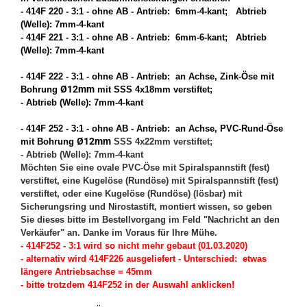
- 414F 220 - 3:1 - ohne AB - Antrieb: 6mm-4-kant; Abtrieb
(Welle): 7mm-4-kant
- 414F 221 - 3:1 - ohne AB - Antrieb: 6mm-6-kant; Abtrieb
(Welle): 7mm-4-kant
- 414F 222 - 3:1 - ohne AB - Antrieb: an Achse, Zink-Öse mit
Ø12mm
Bohrung
mit SSS 4x18mm verstiftet;
- Abtrieb (Welle): 7mm-4-kant
- 414F 252 - 3:1 - ohne AB - Antrieb: an Achse, PVC-Rund-Öse
Ø12mm
mit Bohrung
SSS 4x22mm verstiftet;
- Abtrieb (Welle): 7mm-4-kant
Möchten Sie eine ovale PVC-Öse mit Spiralspannstift (fest)
verstiftet, eine Kugelöse (Rundöse) mit Spiralspannstift (fest)
verstiftet, oder eine Kugelöse (Rundöse) (lösbar) mit
Sicherungsring und Nirostastift, montiert wissen, so geben
Sie dieses bitte im Bestellvorgang im Feld "Nachricht an den
Verkäufer" an. Danke im Voraus für Ihre Mühe.
- 414F252 - 3:1 wird so nicht mehr gebaut (01.03.2020)
- alternativ wird 414F226 ausgeliefert - Unterschied: etwas
längere Antriebsachse = 45mm
- bitte trotzdem 414F252 in der Auswahl anklicken!