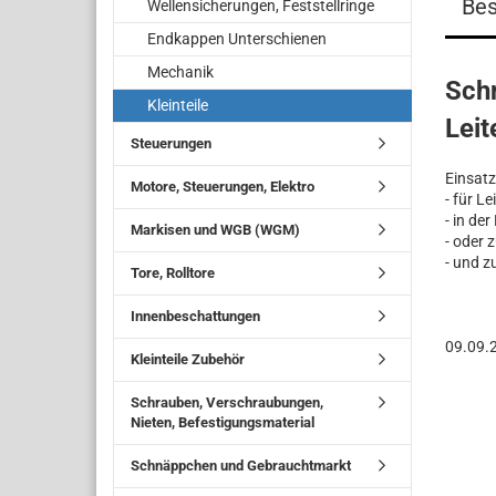
Bes
Wellensicherungen, Feststellringe
Endkappen Unterschienen
Mechanik
Sch
Kleinteile
Lei
Steuerungen
Einsatz
Motore, Steuerungen, Elektro
- für Le
- in der
Markisen und WGB (WGM)
- oder
- und z
Tore, Rolltore
Innenbeschattungen
09.09.
Kleinteile Zubehör
Schrauben, Verschraubungen,
Nieten, Befestigungsmaterial
Schnäppchen und Gebrauchtmarkt