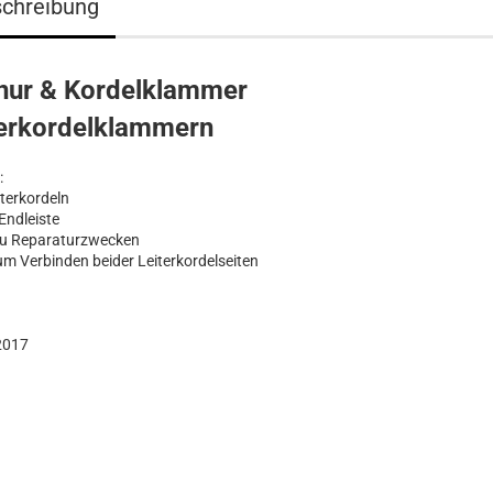
chreibung
nur & Kordelklammer
terkordelklammern
:
iterkordeln
 Endleiste
 zu Reparaturzwecken
um Verbinden beider Leiterkordelseiten
2017