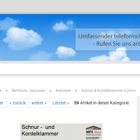
»
»
»
e
Raffstore, Jalousien
Kleinteile
Schnur & Kordelklammer 6,2mm
Neuku
er
« zurück
weiter »
Letzter »
59
Artikel in dieser Kategorie
Passw