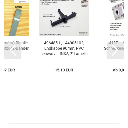
genäht) für alle
496485-L, 144005102,
418F..., Ma
 Aufzugs-Bänder
Endkappe 90mm, PVC
Schneckenget
schwarz, LINKS, Z-Lamelle
(z.B.: EuroSun)...
3,07 EUR
15,13 EUR
ab 0,00